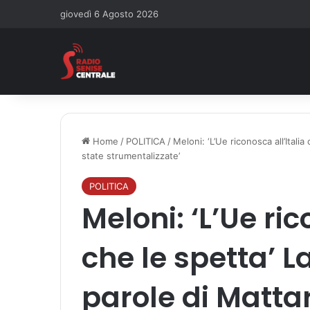
giovedì 6 Agosto 2026
Home
/
POLITICA
/
Meloni: ‘L’Ue riconosca all’Itali
state strumentalizzate’
POLITICA
Meloni: ‘L’Ue ric
che le spetta’ L
parole di Matta