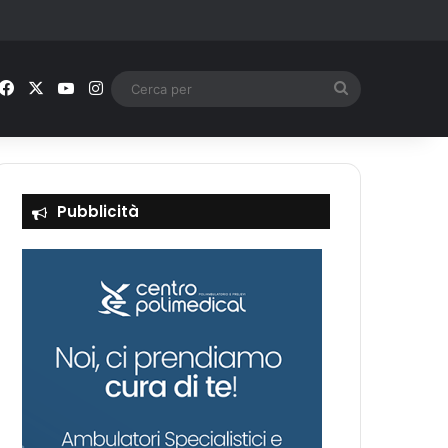
Facebook
X
You Tube
Instagram
Cerca
per
Pubblicità