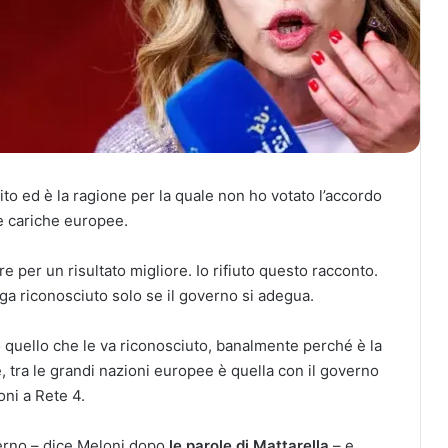
o ed è la ragione per la quale non ho votato l’accordo
e cariche europee.
re per un risultato migliore. Io rifiuto questo racconto.
enga riconosciuto solo se il governo si adegua.
to quello che le va riconosciuto, banalmente perché è la
tra le grandi nazioni europee è quella con il governo
oni a Rete 4.
verno – dice Meloni dopo
le parole di Mattarella
– e