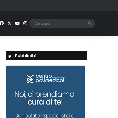
Facebook
X
You Tube
Instagram
Cerca
per
Pubblicità