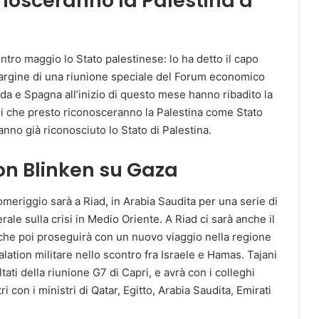
conosceranno la Palestina a
tro maggio lo Stato palestinese: lo ha detto il capo
 margine di una riunione speciale del Forum economico
nda e Spagna all’inizio di questo mese hanno ribadito la
esi che presto riconosceranno la Palestina come Stato
nno già riconosciuto lo Stato di Palestina.
on Blinken su Gaza
omeriggio sarà a Riad, in Arabia Saudita per una serie di
rale sulla crisi in Medio Oriente. A Riad ci sarà anche il
che poi proseguirà con un nuovo viaggio nella regione
lation militare nello scontro fra Israele e Hamas. Tajani
tati della riunione G7 di Capri, e avrà con i colleghi
i con i ministri di Qatar, Egitto, Arabia Saudita, Emirati