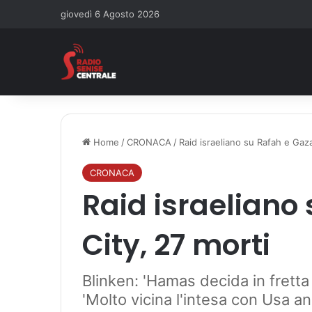
giovedì 6 Agosto 2026
Home
/
CRONACA
/
Raid israeliano su Rafah e Gaza
CRONACA
Raid israeliano
City, 27 morti
Blinken: 'Hamas decida in frett
'Molto vicina l'intesa con Usa an