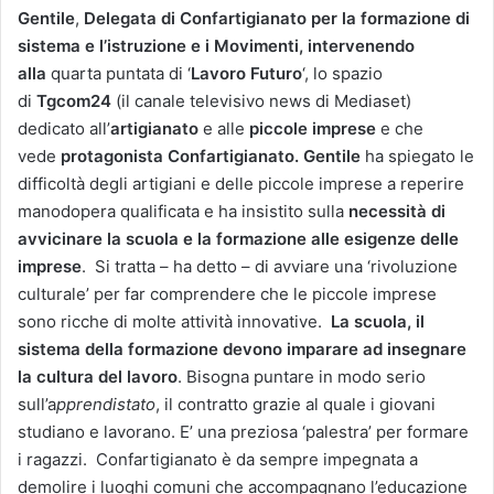
Gentile
,
Delegata di Confartigianato per la formazione di
sistema e l’istruzione e i Movimenti, intervenendo
alla
quarta puntata di ‘
Lavoro Futuro
‘, lo spazio
di
Tgcom24
(il canale televisivo news di Mediaset)
dedicato all’
artigianato
e alle
piccole imprese
e che
vede
protagonista Confartigianato. Gentile
ha spiegato
le
difficoltà degli artigiani e delle piccole imprese a reperire
manodopera qualificata e ha insistito sulla
necessità di
avvicinare la scuola e la formazione alle esigenze delle
imprese
. Si tratta – ha detto – di avviare una ‘rivoluzione
culturale’ per far comprendere che le piccole imprese
sono ricche di molte attività innovative.
La scuola, il
sistema della formazione devono imparare ad insegnare
la cultura del lavoro
. Bisogna puntare in modo serio
sull’a
pprendistato
, il contratto grazie al quale i giovani
studiano e lavorano. E’ una preziosa ‘palestra’ per formare
i ragazzi. Confartigianato è da sempre impegnata a
demolire i luoghi comuni che accompagnano l’educazione