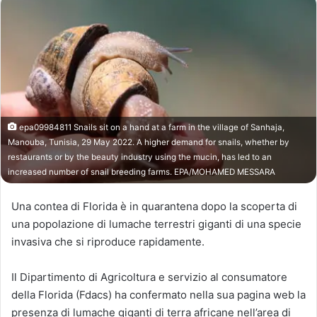
epa09984811 Snails sit on a hand at a farm in the village of Sanhaja,
Manouba, Tunisia, 29 May 2022. A higher demand for snails, whether by
restaurants or by the beauty industry using the mucin, has led to an
increased number of snail breeding farms. EPA/MOHAMED MESSARA
Una contea di Florida è in quarantena dopo la scoperta di
una popolazione di lumache terrestri giganti di una specie
invasiva che si riproduce rapidamente.
Il Dipartimento di Agricoltura e servizio al consumatore
della Florida (Fdacs) ha confermato nella sua pagina web la
presenza di lumache giganti di terra africane nell’area di