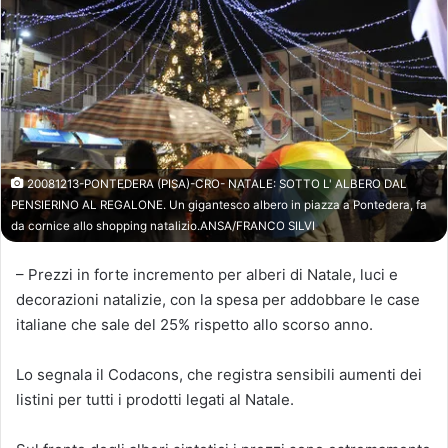
20081213-PONTEDERA (PISA)-CRO- NATALE: SOTTO L' ALBERO DAL
PENSIERINO AL REGALONE. Un gigantesco albero in piazza a Pontedera, fa
da cornice allo shopping natalizio.ANSA/FRANCO SILVI
– Prezzi in forte incremento per alberi di Natale, luci e
decorazioni natalizie, con la spesa per addobbare le case
italiane che sale del 25% rispetto allo scorso anno.
Lo segnala il Codacons, che registra sensibili aumenti dei
listini per tutti i prodotti legati al Natale.