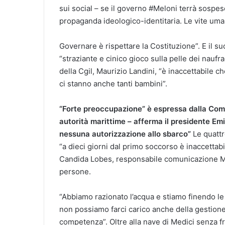
sui social – se il governo #Meloni terrà sospese
propaganda ideologico-identitaria. Le vite uman
Governare è rispettare la Costituzione”. E il suo
“straziante e cinico gioco sulla pelle dei naufra
della Cgil, Maurizio Landini, “è inaccettabile c
ci stanno anche tanti bambini”.
“Forte preoccupazione” è espressa dalla Comun
autorità marittime – afferma il presidente Em
nessuna autorizzazione allo sbarco”
Le quattr
“a dieci giorni dal primo soccorso è inaccettabil
Candida Lobes, responsabile comunicazione Msf
persone.
“Abbiamo razionato l’acqua e stiamo finendo le
non possiamo farci carico anche della gestione 
competenza”. Oltre alla nave di Medici senza fro