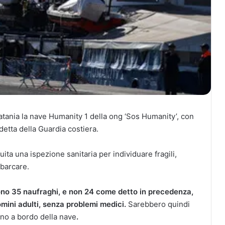
atania la nave Humanity 1 della ong ‘Sos Humanity’, con
etta della Guardia costiera.
ta una ispezione sanitaria per individuare fragili,
sbarcare.
sono
35 naufraghi, e non 24 come detto in precedenza,
omini adulti, senza problemi medici.
Sarebbero quindi
ano a bordo della nave
.