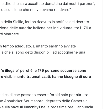
io dire che sarà accettato domattina dai nostri partner”,
na discussione che noi volevamo riattivare”.
 della Sicilia, ieri ha ricevuto la notifica del decreto
one delle autorità italiane per individuare, tra i 179 a
ti sbarcare.
n un tempo adeguato. E intanto saranno avviate
a che si sono detti disponibili ad accoglierne una
“è illegale” perché le 179 persone soccorse sono
 loro visibilmente traumatizzati: hanno bisogno di cure
ti caldi che possono essere forniti solo per altri tre
nche Aboubakar Soumahoro, deputato della Camera di
lirò sulla nave #Humanity1 nelle prossime ore – annuncia