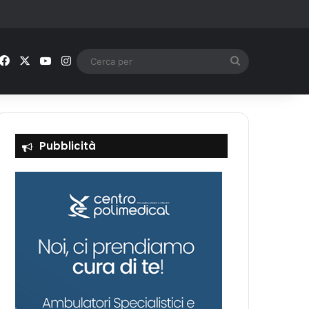
Facebook
X
You Tube
Instagram
Cerca
per
Pubblicità