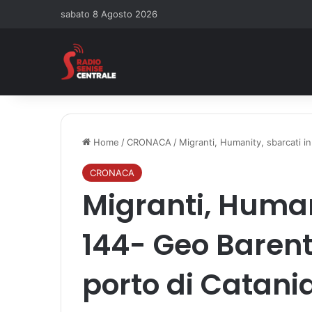
sabato 8 Agosto 2026
Home
/
CRONACA
/
Migranti, Humanity, sbarcati in
CRONACA
Migranti, Human
144- Geo Barent
porto di Catani