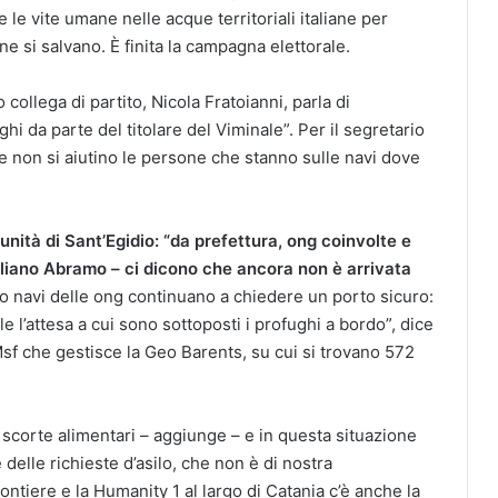
 le vite umane nelle acque territoriali italiane per
e si salvano. È finita la campagna elettorale.
 collega di partito, Nicola Fratoianni, parla di
ghi da parte del titolare del Viminale”. Per il segretario
he non si aiutino le persone che stanno sulle navi dove
ità di Sant’Egidio: “da prefettura, ong coinvolte e
iliano Abramo – ci dicono che ancora non è arrivata
o navi delle ong continuano a chiedere un porto sicuro:
e l’attesa a cui sono sottoposti i profughi a bordo”, dice
 che gestisce la Geo Barents, su cui si trovano 572
 scorte alimentari – aggiunge – e in questa situazione
delle richieste d’asilo, che non è di nostra
ntiere e la Humanity 1 al largo di Catania c’è anche la