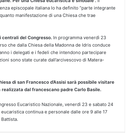
pane. Per una Chiesa eucaristica e sinodale”.
Il
za episcopale italiana lo ha definito “parte integrante
n quanto manifestazione di una Chiesa che trae
 centrali del Congresso.
In programma venerdì 23
corso che dalla Chiesa della Madonna de Idris conduce
nno i delegati e i fedeli che intendono partecipare
zioni sono state curate dall’arcivescovo di Matera-
chiesa di san Francesco d’Assisi sarà possibile visitare
ia realizzata dal francescano padre Carlo Basile.
ngresso Eucaristico Nazionale, venerdì 23 e sabato 24
eucaristica continua e personale dalle ore 9 alle 17
Battista.