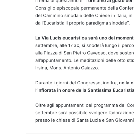
Il tema di quest’anno è
“Torniamo al gusto del 
Consiglio episcopale permanente della Conferen
del Cammino sinodale delle Chiese in Italia, i
dall’Eucaristia il proprio paradigma sinodale”.
La Via Lucis eucaristica sarà uno dei momenti
settembre, alle 17.30, si snoderà lungo il per
alla Piazza di San Pietro Caveoso, dove sostera
all’appuntamento. Le meditazioni delle otto sta
Irsina, Mons. Antonio Caiazzo.
Durante i giorni del Congresso, inoltre, n
ella 
l’infiorata in onore della Santissima Eucarist
Oltre agli appuntamenti del programma del Co
settembre sarà possibile svolgere l’adorazione 
presso le chiese di Santa Lucia e San Giovanni 