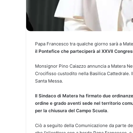
Papa Francesco tra qualche giorno sarà a Mat
il Pontefice che parteciperà al XXVII Congres
Monsignor Pino Caiazzo annuncia a Matera News
Crocifisso custodito nella Basilica Cattedrale. I
Santa Messa.
Il Sindaco di Matera ha firmato due ordinanze, 
ordine e grado aventi sede nel territorio com
per la chiusura del Campo Scuola
.
Ciò a seguito della Comunicazione da parte del
che l’elicottero con a bordo Papa Francesco, e 