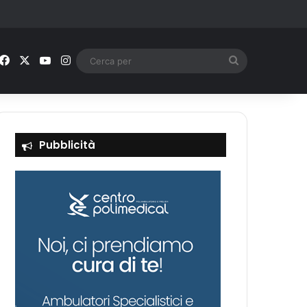
Facebook
X
You Tube
Instagram
Cerca
per
Pubblicità