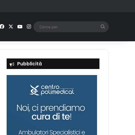
Facebook
X
You Tube
Instagram
Cerca
per
Pubblicità