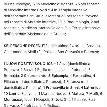
in Pneumologia, 17 in Medicina d’urgenza, 26 nel reparto
di Medicina interna Covid e 4 in Terapia intensiva
dell’ospedale San Carlo; a Matera 33 persone si trovano
nel reparto di Malattie infettive, 19 in Pneumologia, 2 nel
reparto di Medicina interna Covid e 9 in Terapia intensiva
dell’ospedale ‘Madonna delle Grazie’;
SEI PERSONE DECEDUTE
nelle ultime 24 ore, di Balvano,
Chiaromonte, Melfi (2), Palazzo San Gervasio e Potenza;
I NUOVI POSITIVI SONO 108
– 1 Anzi (domiciliato a
Potenza), 1 Banzi, 1 Barile (domiciliato a Potenza), 3
Bernalda,
2 Chiaromonte
,
3 Episcopia
, 1 Ferrandina, 4
Filiano (n. 1 domiciliato a Potenza), 4 Forenza (n. 1
domiciliato a Policoro),
1 Francavilla in Sinn
i,
4 Latronico
,
10 Lauria,
8 Lavello, 1 Marsico Nuovo,
8 Matera
,
7 Melfi,
6
Montescaglioso
, 1 Noepoli, 3 Nova Siri, 1 Palazzo San
Gervasio, 1 Pietragalla, 4 Pisticci,