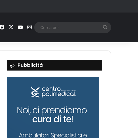
Facebook
X
You Tube
Instagram
Cerca
per
Pubblicità