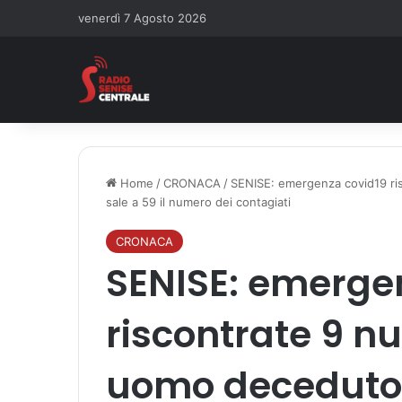
venerdì 7 Agosto 2026
Home
/
CRONACA
/
SENISE: emergenza covid19 ris
sale a 59 il numero dei contagiati
CRONACA
SENISE: emerge
riscontrate 9 nu
uomo deceduto 