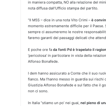
in maniera compatta, NO alla relazione del mini
nota diffusa dall’Ufficio stampa del partito.
“Il M5S – dice in una nota Vito Crimi –
è convin
momento estremamente difficile per il Paese. 
sempre ci assumeremo le nostre responsabilità,
faremo garanti dei passaggi delicati che atten
E poche ore fa
da fonti Pd è trapelato il ragi
‘pericolosa’ in particolare in vista della relaz
Alfonso Bonafede.
I dem hanno assicurato a Conte che il suo ruol
fianco. Ma l’hanno messo in guardia sui rischi d
Giustizia Alfonso Bonafede e sul fatto che il g
non ci sono.
In Italia “stiamo un po’ nei guai,
nel pieno di un