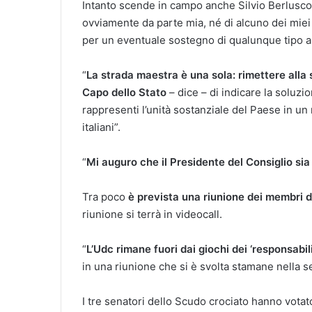
Intanto scende in campo anche Silvio Berlusconi
ovviamente da parte mia, né di alcuno dei miei c
per un eventuale sostegno di qualunque tipo al
“
La strada maestra è una sola: rimettere alla 
Capo dello Stato
– dice – di indicare la soluzi
rappresenti l’unità sostanziale del Paese in u
italiani”.
“
Mi auguro che il Presidente del Consiglio sia
Tra poco
è prevista una riunione dei membri
riunione si terrà in videocall.
“
L’Udc rimane fuori dai giochi dei ‘responsabili
in una riunione che si è svolta stamane nella s
I tre senatori dello Scudo crociato hanno votat