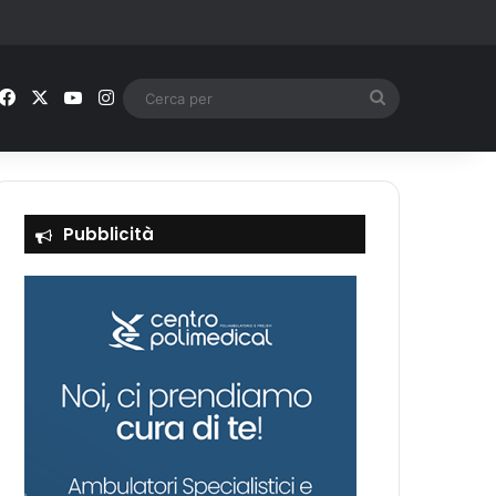
Facebook
X
You Tube
Instagram
Cerca
per
Pubblicità