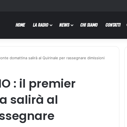
HOME
LA RADIO
NEWS
CHI SIAMO
CONTATTI
onte domattina salirà al Quirinale per rassegnare dimissioni
 : il premier
 salirà al
assegnare