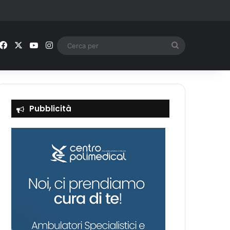
Facebook
X
You Tube
Instagram
Cerca
per
Pubblicità