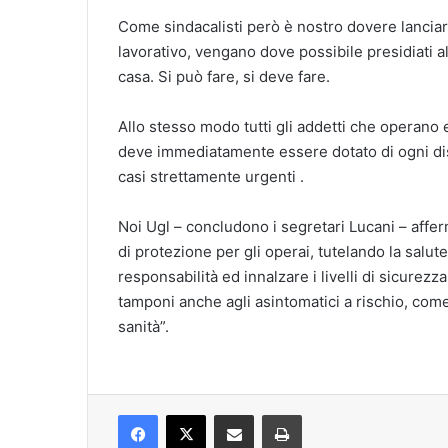
Come sindacalisti però è nostro dovere lanciare
lavorativo, vengano dove possibile presidiati a
casa. Si può fare, si deve fare.
Allo stesso modo tutti gli addetti che operano
deve immediatamente essere dotato di ogni dis
casi strettamente urgenti .
Noi Ugl – concludono i segretari Lucani – afferm
di protezione per gli operai, tutelando la salut
responsabilità ed innalzare i livelli di sicurezz
tamponi anche agli asintomatici a rischio, co
sanità”.
Facebook
X
Condividi via mail
Stampa