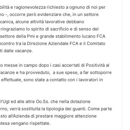
lità e ragionevolezza richiesto a ognuno di noi per
o -, occorre però evidenziare che, in un settore
canica, alcune attività lavorative debbano
ngraziamo lo spirito di sacrificio e di senso del
el settore della Pmi e grande stabilimento lucano FCA
incontro tra la Direzione Aziendale FCA e il Comitato
ti dalle vacanze.
o messe in campo dopo i casi accertati di Positività al
e vacanze e ha provveduto, a sue spese, a far sottoporre
ffettuate, sono state a contatto con i lavoratori in
l’Ugl ed alle altre Oo.Ss. che nella dotazione
urno, verrà sostituita la tipologia dei guanti. Come parte
sto all’Azienda di prestare maggiore attenzione
ntesa vengano rispettate.