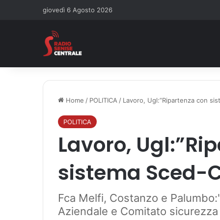
giovedì 6 Agosto 2026
Home
/
POLITICA
/
Lavoro, Ugl:”Ripartenza con si
POLITICA
Lavoro, Ugl:”Ri
sistema Sced-
Fca Melfi, Costanzo e Palumbo:"
Aziendale e Comitato sicurezza 