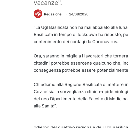
vacanze".
Redazione
24/08/2020
“La Ugl Basilicata non ha mai abbaiato alla luna
Basilicata in tempo di lockdown ha risposto, pe
contenimento dei contagi da Coronavirus.
Ora, saranno in migliaia i lavoratori che torner
cittadini potrebbe essercene qualcuno che, inc
conseguenza potrebbe essere potenzialmente 
Chiediamo alla Regione Basilicata di mettere i
Cov, ossia la sorveglianza clinico-epidemiolog
del neo Dipartimento della Facoltà di Medicina
alla Sanità”.
odierno del direttivo regionale dell’Ugl Basili