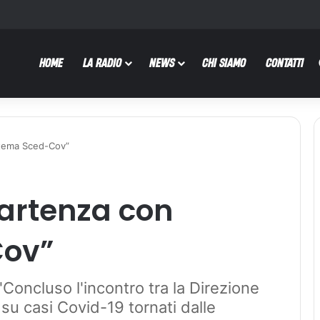
HOME
LA RADIO
NEWS
CHI SIAMO
CONTATTI
stema Sced-Cov”
partenza con
Cov”
Concluso l'incontro tra la Direzione
su casi Covid-19 tornati dalle