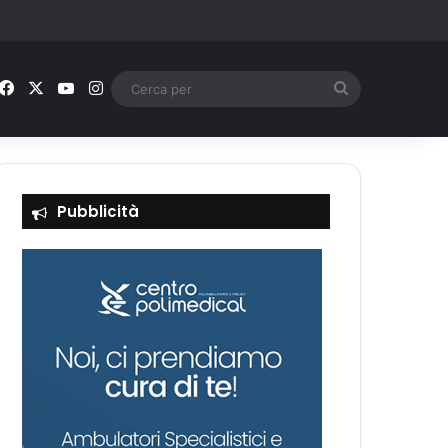
Facebook
X
You Tube
Instagram
Cerca
per
Pubblicità