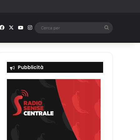
Facebook
X
You Tube
Instagram
Cerca
per
Pubblicità