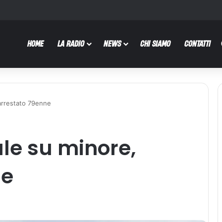
HOME
LA RADIO
NEWS
CHI SIAMO
CONTATTI
arrestato 79enne
le su minore,
ne