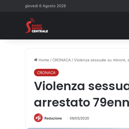
giovedì 6 Agosto 2026
Home
/
CRONACA
/
Violenza sessuale su minore, 
CRONACA
Violenza sessua
arrestato 79en
Redazione
06/05/2020