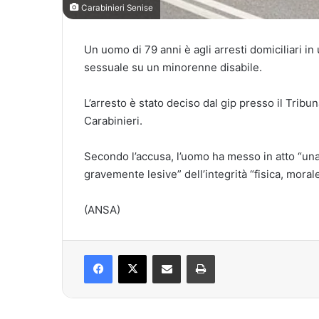
Carabinieri Senise
Un uomo di 79 anni è agli arresti domiciliari i
sessuale su un minorenne disabile.
L’arresto è stato deciso dal gip presso il Trib
Carabinieri.
Secondo l’accusa, l’uomo ha messo in atto “una 
gravemente lesive” dell’integrità “fisica, mora
(ANSA)
Facebook
X
Condividi via mail
Stampa