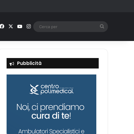
Facebook
X
You Tube
Instagram
Cerca
per
Pubblicità