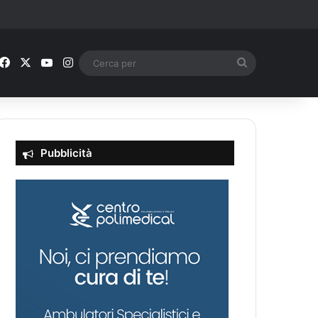
Facebook
X
You Tube
Instagram
Cerca
per
Pubblicità