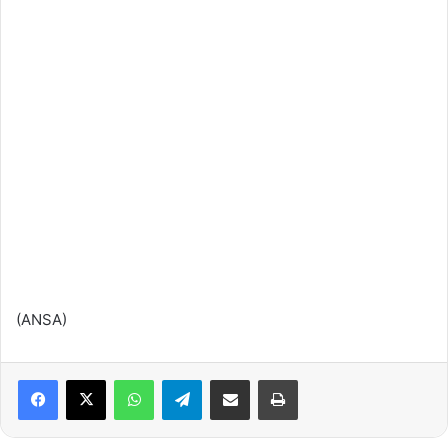
(ANSA)
Facebook
X
WhatsApp
Telegram
Condividi via mail
Stampa