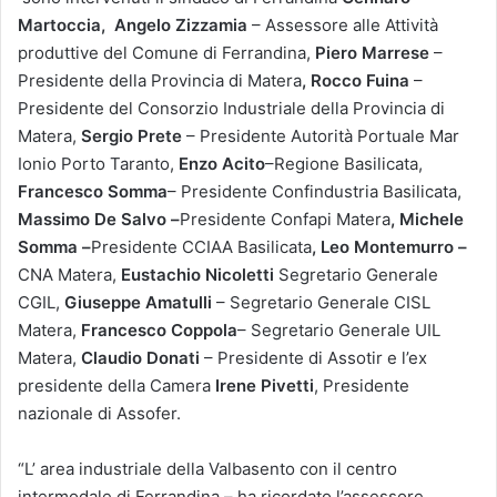
Martoccia,
Angelo Zizzamia
– Assessore alle Attività
produttive del Comune di Ferrandina,
Piero Marrese
–
Presidente della Provincia di Matera
, Rocco Fuina
–
Presidente del Consorzio Industriale della Provincia di
Matera,
Sergio Prete
– Presidente Autorità Portuale Mar
Ionio Porto Taranto,
Enzo Acito
–Regione Basilicata,
Francesco Somma
– Presidente Confindustria Basilicata,
Massimo De Salvo –
Presidente Confapi Matera
, Michele
Somma –
Presidente CCIAA Basilicata
, Leo Montemurro –
CNA Matera,
Eustachio Nicoletti
Segretario Generale
CGIL,
Giuseppe Amatulli
– Segretario Generale CISL
Matera,
Francesco Coppola
– Segretario Generale UIL
Matera,
Claudio Donati
– Presidente di Assotir e l’ex
presidente della Camera
Irene Pivetti
, Presidente
nazionale di Assofer.
“L’ area industriale della Valbasento con il centro
intermodale di Ferrandina – ha ricordato l’assessore