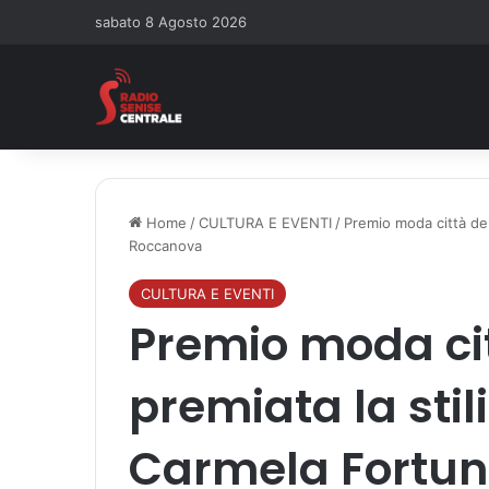
sabato 8 Agosto 2026
Home
/
CULTURA E EVENTI
/
Premio moda città dei
Roccanova
CULTURA E EVENTI
Premio moda cit
premiata la stil
Carmela Fortun