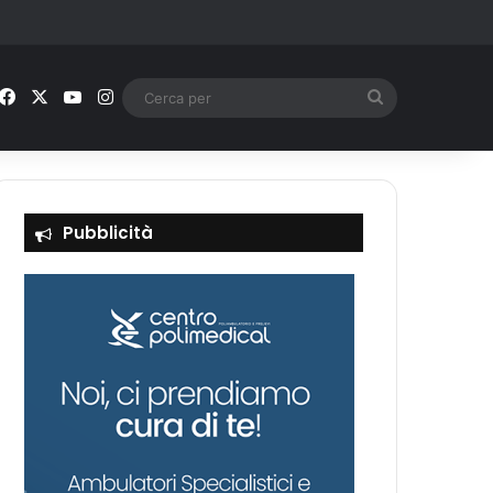
Facebook
X
You Tube
Instagram
Cerca
per
Pubblicità