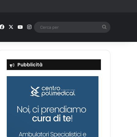
Facebook
X
You Tube
Instagram
Cerca
per
Pubblicità