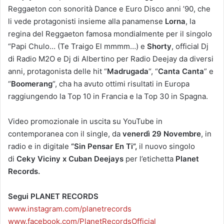
Reggaeton con sonorità Dance e Euro Disco anni ’90, che
li vede protagonisti insieme alla panamense
Lorna
, la
regina del Reggaeton famosa mondialmente per il singolo
“Papi Chulo… (Te Traigo El mmmm…) e
Shorty
, official Dj
di Radio M2O e Dj di Albertino per Radio Deejay da diversi
anni, protagonista delle hit “
Madrugada
“, “
Canta Canta
” e
“
Boomerang
“, cha ha avuto ottimi risultati in Europa
raggiungendo la Top 10 in Francia e la Top 30 in Spagna.
Video promozionale in uscita su YouTube in
contemporanea con il single, da
venerdì 29 Novembre
, in
radio e in digitale
“Sin Pensar En Ti”
,
il nuovo singolo
di
Ceky Viciny x Cuban Deejays
per l’etichetta
Planet
Records.
Segui PL
ANET RECORDS
www.instagram.com/planetrecords
www.facebook.com/PlanetRecordsOfficial