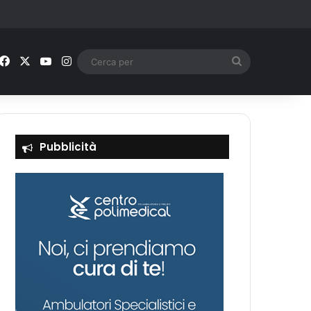
Facebook
X
You Tube
Instagram
Cerca
per
Pubblicità