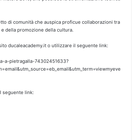
etto di comunità che auspica proficue collaborazioni tra
 e della promozione della cultura.
 sito ducaleacademy.it o utilizzare il seguente link:
era-a-pietragalla-74302451633?
m=email&utm_source=eb_email&utm_term=viewmyeve
il seguente link: