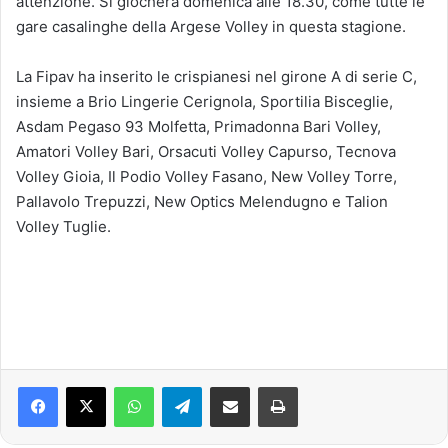
attenzione. Si giocherà domenica alle 18.30, come tutte le
gare casalinghe della Argese Volley in questa stagione.
La Fipav ha inserito le crispianesi nel girone A di serie C,
insieme a Brio Lingerie Cerignola, Sportilia Bisceglie,
Asdam Pegaso 93 Molfetta, Primadonna Bari Volley,
Amatori Volley Bari, Orsacuti Volley Capurso, Tecnova
Volley Gioia, Il Podio Volley Fasano, New Volley Torre,
Pallavolo Trepuzzi, New Optics Melendugno e Talion
Volley Tuglie.
Facebook
X
WhatsApp
Telegram
Condividi via mail
Stampa