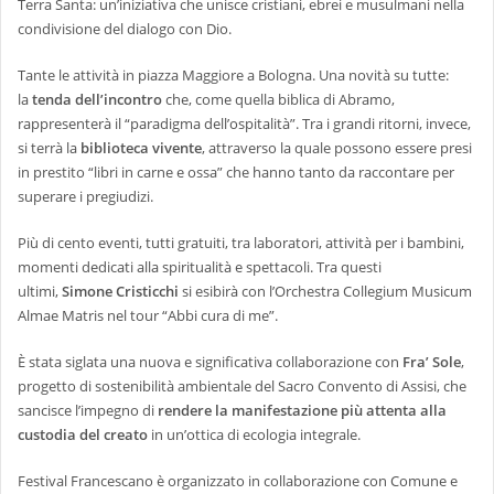
Terra Santa: un’iniziativa che unisce cristiani, ebrei e musulmani nella
condivisione del dialogo con Dio.
Tante le attività in piazza Maggiore a Bologna. Una novità su tutte:
la
tenda dell’incontro
che, come quella biblica di Abramo,
rappresenterà il “paradigma dell’ospitalità”. Tra i grandi ritorni, invece,
si terrà la
biblioteca vivente
, attraverso la quale possono essere presi
in prestito “libri in carne e ossa” che hanno tanto da raccontare per
superare i pregiudizi.
Più di cento eventi, tutti gratuiti, tra laboratori, attività per i bambini,
momenti dedicati alla spiritualità e spettacoli. Tra questi
ultimi,
Simone Cristicchi
si esibirà con l’Orchestra Collegium Musicum
Almae Matris nel tour “Abbi cura di me”.
È stata siglata una nuova e significativa collaborazione con
Fra’ Sole
,
progetto di sostenibilità ambientale del Sacro Convento di Assisi, che
sancisce l’impegno di
rendere la manifestazione più attenta alla
custodia del creato
in un’ottica di ecologia integrale.
Festival Francescano è organizzato in collaborazione con Comune e