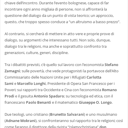
chiave dell’incontro. Durante l’evento bolognese, capace di far
incontrare ogni anno migliaia di persone, non si affronterà la
questione del dialogo da un punto di vista teorico; un approccio,
questo, che troppo spesso conduce a “un altruismo a basso prezzo”.
Al contrario, si cercherà di mettere in atto vere e proprie prove di
dialogo, su argomenti che interessano tutti. Non solo, dunque,
dialogo tra le religioni, ma anche e soprattutto confronto tra
generazioni, culture, generi, discipline.
Tra i dibattiti previsti, c’è quello sul lavoro con l’economista
Stefano
Zamagni
; sulle povertà, che vede protagonisti la portavoce dell’Alto
Commissariato delle Nazioni Unite per i Rifugiati
Carlotta
Sami
e
Marcello Longhi
, Presidente di Opera San Francesco per i
Poveri; sui rapporti tra Occidente e Cina con l’economista
Romano
Prodi
e il gesuita
Antonio Spadaro
; su tecnologia ed etica, con il
francescano
Paolo Benanti
e il matematico
Giuseppe O. Longo
.
Due teologi, uno cristiano (
Brunetto Salvarani
) e uno musulmano
(
Adnane Mokrani
), si confronteranno sul rapporto tra le religioni; così
come faranno il direttore della rivista “Islamochristiana”
don