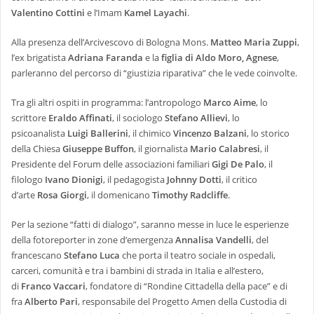
Valentino Cottini
e l’Imam
Kamel Layachi
.
Alla presenza dell’Arcivescovo di Bologna Mons.
Matteo Maria Zuppi
,
l’ex brigatista
Adriana Faranda
e la
figlia di Aldo Moro, Agnese
,
parleranno del percorso di “giustizia riparativa” che le vede coinvolte.
Tra gli altri ospiti in programma: l’antropologo
Marco Aime
, lo
scrittore
Eraldo Affinati
, il sociologo
Stefano Allievi
, lo
psicoanalista
Luigi Ballerini
, il chimico
Vincenzo Balzani
, lo storico
della Chiesa
Giuseppe Buffon
, il giornalista
Mario Calabresi
, il
Presidente del Forum delle associazioni familiari
Gigi De Palo
, il
filologo
Ivano Dionigi
, il pedagogista
Johnny Dotti
, il critico
d’arte
Rosa Giorgi
, il domenicano
Timothy Radcliffe
.
Per la sezione “fatti di dialogo”, saranno messe in luce le esperienze
della fotoreporter in zone d’emergenza
Annalisa Vandelli
, del
francescano
Stefano Luca
che porta il teatro sociale in ospedali,
carceri, comunità e tra i bambini di strada in Italia e all’estero,
di
Franco Vaccari
, fondatore di “Rondine Cittadella della pace” e di
fra
Alberto Pari
, responsabile del Progetto Amen della Custodia di