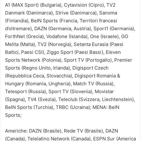
A1 (MAX Sport) (Bulgaria), Cytavision (Cipro), TV2
Danmark (Danimarca), Strive (Danimarca), Sanoma
(Finlandia), BeIN Sports (Francia, Territori francesi
d’oltremare), DAZN (Germania, Austria), Sport1 (Germania),
ForthNet (Grecia), Vodafone (Islanda), One (Israele), GO
Melita (Malta), TV2 (Norvegia), Setanta Eurasia (Paesi
Baltici, Paesi CSI), Ziggo Sport (Paesi Bassi), Eleven
Sports Network (Polonia), Sport TV (Portogallo), Premier
Sports (Regno Unito, Irlanda), Digisport Czech
(Repubblica Ceca, Slovacchia), Digisport Romania &
Hungary (Romania, Ungheria), Match TV (Russia),
Telesport (Russia), Sport TV (Slovenia), Movistar
(Spagna), TV4 (Svezia), Teleclub (Svizzera, Liechtenstein),
BeIN Sports (Turchia), TRBC (Ucraina); MENA: BeIN
Sports;
Americhe: DAZN (Brasile), Rede TV (Brasile), DAZN
(Canada), Telelatino Network (Canada), ESPN Sur (America