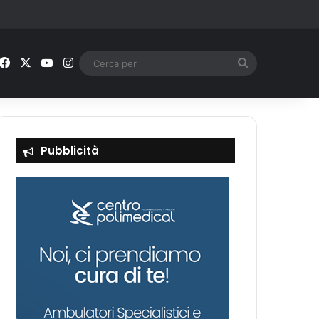
Facebook
X
You Tube
Instagram
Cerca
per
Pubblicità