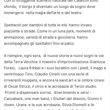
Con lo struggente scenario naturale dei Calanchi sullo
sfondo, il borgo è diventato un luogo da sogno dove
immergersi nella magia dell’arte e del teatro.
Spettacoli per bambini di tutte le età hanno invaso
piazzette e strade. Come in un luna park, momenti di
animazione, varietà di strada e giocoleria hanno
accompagnato gli spettatori fino al palco.
A riempire, ogni sera, di nuove storie e nuovi sogni le vie
della Terra Vecchia: il maestro d’improvvisazione Gianluca
Foresi, Laura Kibbel e i suoi burattini con i piedi, il mago e
ventriloquo Tino, Claudio Cinelli con una serie di
irriverenti muppets, e ancora la sand art e le ombre cinesi
di Oscar Strizzi, il circo e le acrobazie di Terzo studio.
Pronti a dispensare sorrisi, divertimento e versi :
Caccaback, one man band, i Giullari del diavolo, Gionni il
clown, Urana e le sue acrobazie, Silvia Diomelli e le