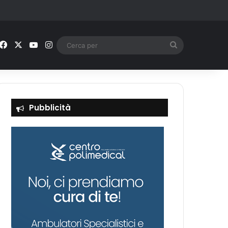
Facebook
X
You Tube
Instagram
Cerca
per
Pubblicità