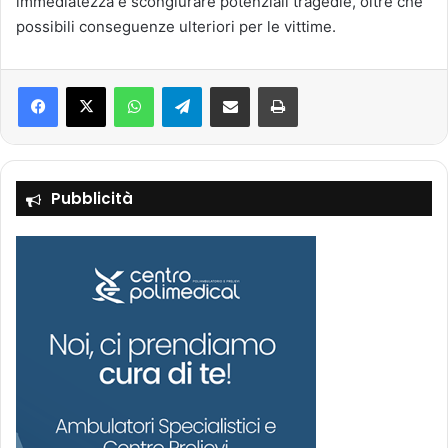
immediatezza e scongiurare potenziali tragedie, oltre che
possibili conseguenze ulteriori per le vittime.
Facebook
X
WhatsApp
Telegram
Condividi via mail
Stampa
Pubblicità