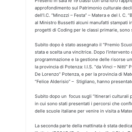
Presenti in sala le 19 classi con una loro rapp
approfondimento sul Patrimonio culturale decli
dell’I.C. “Minozzi – Festa” – Matera e del I. C
al Ministro Bussetti alcuni manufatti stampati 
progetti di Coding per le classi primarie, sono s
Subito dopo è stato assegnato il “Premio Scuola
stata e scelta una vincitrice. Dopo l’intervent
programmazione e la gestione delle risorse uman
la provincia di Potenza: I.I.S. “da Vinci – Nitti” 
De Lorenzo” Potenza, e per la provincia di Matera
“Felice Alderisio” – Stigliano, hanno presentato 
Subito dopo un focus sugli “Itinerari culturali 
in cui sono stati presentati i percorsi che con
delle scuole italiane per venire in visita a Mater
La seconda parte della mattinata è stata dedicat