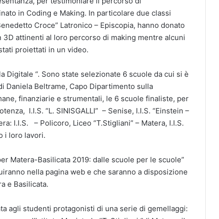
resentanza, per testimoniare il percorso di
nato in Coding e Making. In particolare due classi
. “Benedetto Croce” Latronico – Episcopia, hanno donato
in 3D attinenti al loro percorso di making mentre alcuni
tati proiettati in un video.
 Digitale “. Sono state selezionate 6 scuole da cui si è
o di Daniela Beltrame, Capo Dipartimento sulla
e, finanziarie e strumentali, le 6 scuole finaliste, per
Potenza, I.I.S. “L. SINISGALLI” – Senise, I.I.S. “Einstein –
: I.I.S. – Policoro, Liceo “T.Stigliani” – Matera, I.I.S.
i loro lavori.
per Matera-Basilicata 2019: dalle scuole per le scuole”
fluiranno nella pagina web e che saranno a disposizione
a e Basilicata.
a agli studenti protagonisti di una serie di gemellaggi: