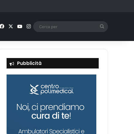
Facebook
X
You Tube
Instagram
Cerca
per
Pubblicità