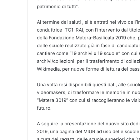
patrimonio di tutti”.
Al termine dei saluti , si è entrati nel vivo del
conduttrice TG1-RAI, con l’intervento dal titolo
della Fondazione Matera-Basilicata 2019 che, p
delle scuole realizzate già in fase di candidatur
cantiere come “19 archivi x 19 scuole” con cui 
archivi/collezioni, per il trasferimento di colle
Wikimedia, per nuove forme di lettura del pass
Una volta resi disponibili questi dati, alle scuol
videomakers, di trasformare le memorie in nuov
“Matera 3019” con cui si raccoglieranno le visi
futuro.
A seguire la presentazione del nuovo sito dedic
2019, una pagina del MIUR ad uso delle scuole i
a cura dei ragazzi delle scuole superiori che ‘r