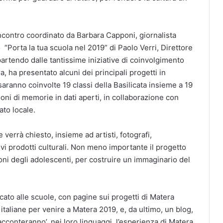
l’incontro coordinato da Barbara Capponi, giornalista
 “Porta la tua scuola nel 2019” di Paolo Verri, Direttore
artendo dalle tantissime iniziative di coinvolgimento
a, ha presentato alcuni dei principali progetti in
saranno coinvolte 19 classi della Basilicata insieme a 19
zioni di memorie in dati aperti, in collaborazione con
ato locale.
e verrà chiesto, insieme ad artisti, fotografi,
i prodotti culturali. Non meno importante il progetto
oni degli adolescenti, per costruire un immaginario del
ato alle scuole, con pagine sui progetti di Matera
taliane per venire a Matera 2019, e, da ultimo, un blog,
acconteranno’, nei loro linguaggi, l’esperienza di Matera