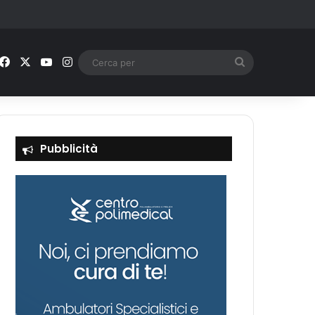
Facebook
X
You Tube
Instagram
Cerca
per
Pubblicità