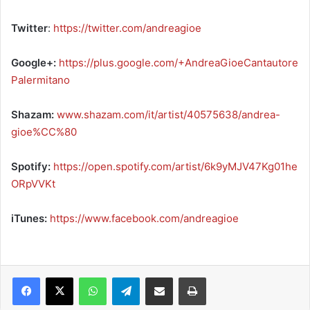
Twitter
:
https://twitter.com/andreagioe
Google+:
https://plus.google.com/+AndreaGioeCantautore
Palermitano
Shazam:
www.shazam.com/it/artist/40575638/andrea-
gioe%CC%80
Spotify:
https://open.spotify.com/artist/6k9yMJV47Kg01he
ORpVVKt
iTunes:
https://www.facebook.com/andreagioe
Facebook
X
WhatsApp
Telegram
Condividi via mail
Stampa