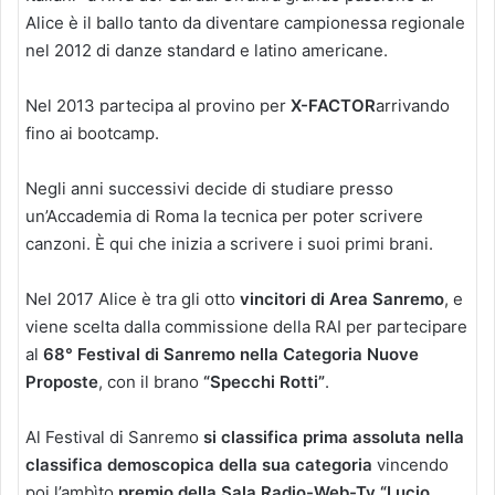
Alice è il ballo tanto da diventare campionessa regionale
nel 2012 di danze standard e latino americane.
Nel 2013 partecipa al provino per
X-FACTOR
arrivando
fino ai bootcamp.
Negli anni successivi decide di studiare presso
un’Accademia di Roma la tecnica per poter scrivere
canzoni. È qui che inizia a scrivere i suoi primi brani.
Nel 2017 Alice è tra gli otto
vincitori di Area Sanremo
, e
viene scelta dalla commissione della RAI per partecipare
al
68° Festival di Sanremo nella Categoria Nuove
Proposte
, con il brano
“Specchi Rotti”
.
Al Festival di Sanremo
si classifica prima assoluta nella
classifica demoscopica della sua categoria
vincendo
poi l’ambìto
premio della Sala Radio-Web-Tv “Lucio