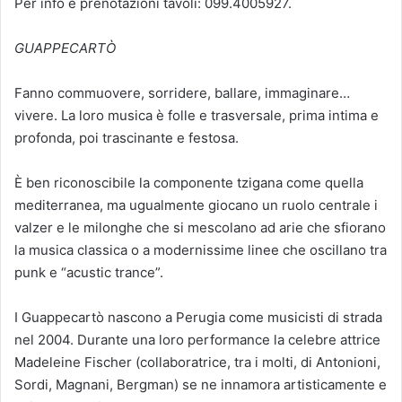
Per info e prenotazioni tavoli: 099.4005927.
GUAPPECARTÒ
Fanno commuovere, sorridere, ballare, immaginare…
vivere. La loro musica è folle e trasversale, prima intima e
profonda, poi trascinante e festosa.
È ben riconoscibile la componente tzigana come quella
mediterranea, ma ugualmente giocano un ruolo centrale i
valzer e le milonghe che si mescolano ad arie che sfiorano
la musica classica o a modernissime linee che oscillano tra
punk e “acustic trance”.
I Guappecartò nascono a Perugia come musicisti di strada
nel 2004. Durante una loro performance la celebre attrice
Madeleine Fischer (collaboratrice, tra i molti, di Antonioni,
Sordi, Magnani, Bergman) se ne innamora artisticamente e