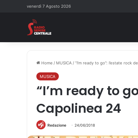
venerdì 7 Agosto 2026
Home
/
MUSICA
/
“I’m ready to go”: l’estate rock d
MUSICA
“I’m ready to go
Capolinea 24
Redazione
24/06/2018