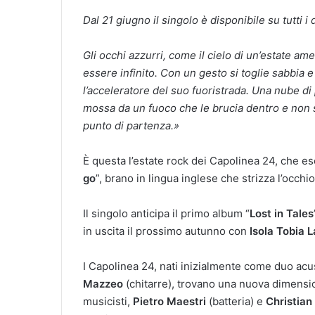
Dal 21 giugno il singolo è disponibile su tutti i
Gli occhi azzurri, come il cielo di un’estate am
essere infinito. Con un gesto si toglie sabbia
l’acceleratore del suo fuoristrada. Una nube di po
mossa da un fuoco che le brucia dentro e non s
punto di partenza.»
È questa l’estate rock dei Capolinea 24, che es
go
”, brano in lingua inglese che strizza l’occhi
Il singolo anticipa il primo album “
Lost in Tales
in uscita il prossimo autunno con
Isola Tobia L
I Capolinea 24, nati inizialmente come duo acus
Mazzeo
(chitarre), trovano una nuova dimension
musicisti,
Pietro Maestri
(batteria) e
Christian