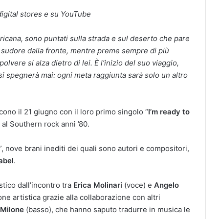
 digital stores e su YouTube
ericana, sono puntati sulla strada e sul deserto che pare
 e sudore dalla fronte, mentre preme sempre di più
lvere si alza dietro di lei. È l’inizio del suo viaggio,
i spegnerà mai: ogni meta raggiunta sarà solo un altro
cono il 21 giugno con il loro primo singolo “
I’m ready to
o al Southern rock anni ’80.
”, nove brani inediti dei quali sono autori e compositori,
abel
.
tico dall’incontro tra
Erica Molinari
(voce) e
Angelo
e artistica grazie alla collaborazione con altri
 Milone
(basso), che hanno saputo tradurre in musica le