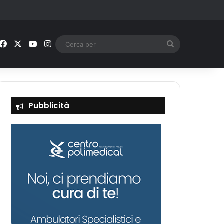
Facebook
X
You Tube
Instagram
Cerca
per
Pubblicità