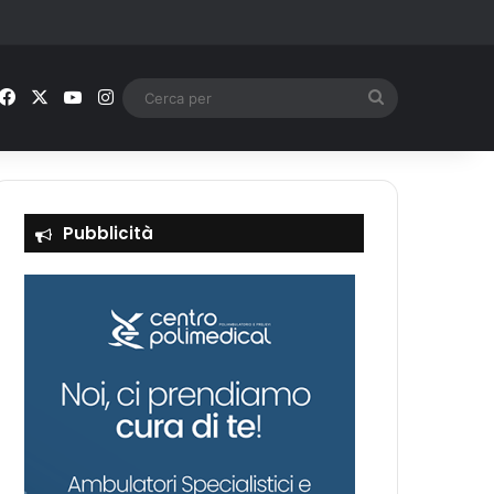
Facebook
X
You Tube
Instagram
Cerca
per
Pubblicità