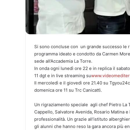
Si sono concluse con un grande successo le reg
programma ideato e condotto da Carmen Mor
sede all’Accademia La Torre.
In onda ogni lunedì ore 22 e in replica il sabato
11 dgt e in live streaming su
www.videomediterr
Il mercoledì e il giovedì ore 21.40 su Tgyou24ch
domenica ore 11 su Trc Canicattì.
Un rigraziamento speciale agli chef Pietro La 
Cappello, Salvatore Avenida, Rosario Matina e 
professionalità. Un grazie all’istituto alberghie
gli alunni che hanno reso la gara ancora più e