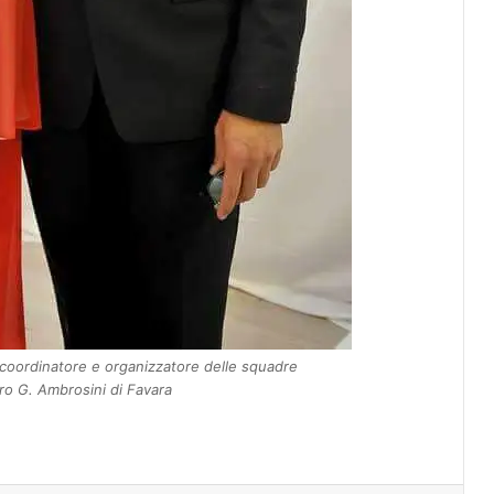
i coordinatore e organizzatore delle squadre
ero G. Ambrosini di Favara