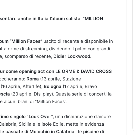
sentare anche in Italia l’album solista
“MILLION
lbum
“Million Faces”
uscito di recente e disponibile in
iattaforme di streaming, dividendo il palco con grandi
cese, scomparso di recente,
Didier Lockwood
.
tour come opening act con LE ORME & DAVID CROSS
toccheranno:
Roma
(13 aprile, Stazione
(16 aprile, Afterlife),
Bologna
(17 aprile, Bravo
escia
(20 aprile, Dis-play). Questa serie di concerti la
 alcuni brani di “Million Faces”.
rimo singolo
“
Look Over
”, una dichiarazione d’amore
 Calabria, Sicilia e le isole Eolie, mette in evidenza
:
le cascate di Molochio in Calabria
, le
piscine di