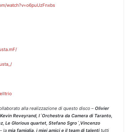
com/watch?v=o6puUzFnxbs
usta.mF/
usta_/
lltrio
collaborato alla realizzazione di questo disco –
Olivier
,Kevin Reveyrand, l´Orchestra da Camera di Taranto,
, Le Glorious quartet, Stefano Sgro´,Vincenzo
– la
mia famiglia, i miei amici e il team di talenti
tutti