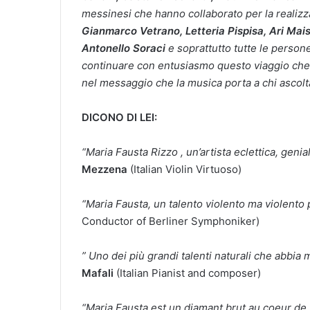
messinesi
che hanno collaborato per la realizz
Gianmarco Vetrano, Letteria Pispisa, Ari Mais
Antonello Soraci
e
soprattutto tutte le perso
continuare con entusiasmo
questo viaggio che
nel messaggio che la
musica porta a chi ascol
DICONO DI LEI:
“Maria Fausta Rizzo , un’artista eclettica, gen
Mezzena
(Italian Violin Virtuoso)
“Maria Fausta, un talento violento ma violento 
Conductor of Berliner Symphoniker)
” Uno dei più grandi talenti naturali che abbia
Mafali
(Italian Pianist and composer)
“Maria Fausta est un diamant brut au coeur de v