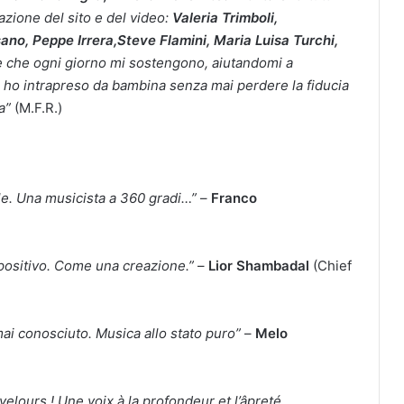
azione del sito e del video:
Valeria Trimboli,
ano, Peppe Irrera,Steve Flamini, Maria Luisa Turchi,
ne che ogni giorno mi sostengono, aiutandomi a
 ho intrapreso da bambina senza mai perdere la fiducia
ta”
(M.F.R.)
iale. Una musicista a 360 gradi…”
–
Franco
positivo.
Come una creazione.”
–
Lior Shambadal
(Chief
 mai conosciuto. Musica allo stato puro”
–
Melo
elours ! Une voix à la profondeur et l’âpreté