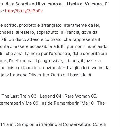
studio a Scordìa ed il
vulcano è… l’isola di Vulcano.
E’
nk:
http://bit.ly/2jlBpFv
 è scritto, prodotto e arrangiato interamente da lei,
onsensi all’estero, soprattutto in Francia, dove da
sti. Un disco atteso e coltivato, che rappresenta il
olontà di essere accessibile a tutti, pur non rinunciando
stili che ama. L’amore per l’orchestra, dalle sonorità più
, l’elettronica, il progressive, il blues, il jazz e la
cisti di fama internazionale – tra gli altri il violinista
jazz francese Olivier Ker Ourio e il bassista di
2. The Last Train 03. Legend 04. Rare Woman 05.
 Rememberin’ Me 09. Inside Rememberin’ Me 10. The
14 anni. Si diploma in violino al Conservatorio Corelli