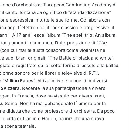
rezione d ́orchestra all’European Conducting Academy di
 il canto, lontana da ogni tipo di “standardizzazione”
ione espressiva in tutte le sue forme. Collabora con
ca pop, l´elettronica, il rock classico e progressive, il
 anni. A 17 anni, esce l’album “
The spell trio. An album
 arrangiamenti in comune e l’interpretazione di “
The
(con cui mariaFausta collabora come violinista nel
due suoi brani originali: “The Battle of black and white”,
ato e registrato da lei sotto forma di assolo e la ballad
olonne sonore per le librerie televisive di R
.T.I.
le
“Million Faces
”. Attiva in live e concerti in diversi
e Svizzera
. Recente la sua partecipazione a diversi
ngen. In Francia, dove ha vissuto per diversi anni,
 su Seine. Non ha mai abbandonato l´ amore per la
ome didatta che come professore d´orchestra. Da poco
le città di Tianjin e Harbin, ha iniziato una nuova
a scena teatrale.