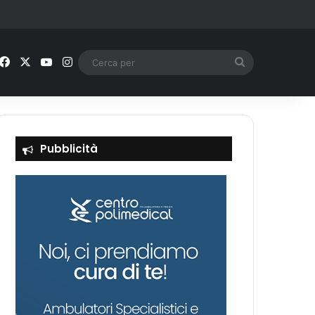
Facebook
X
You Tube
Instagram
Cerca
per
Pubblicità