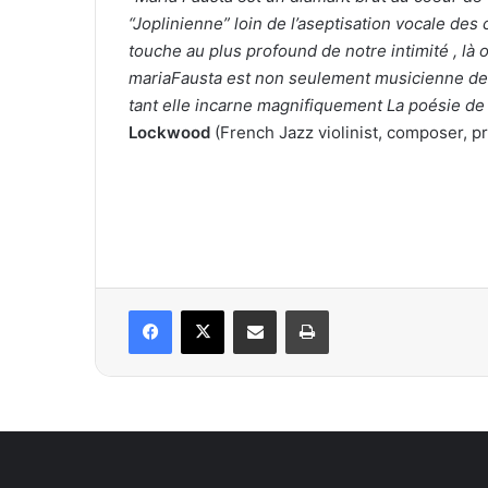
“Joplinienne” loin de l’aseptisation vocale des 
touche au plus profound de notre intimité , là 
mariaFausta est non seulement musicienne de 
tant elle incarne magnifiquement La poésie de
Lockwood
(French Jazz violinist,
composer, p
Facebook
X
Condividi via mail
Stampa