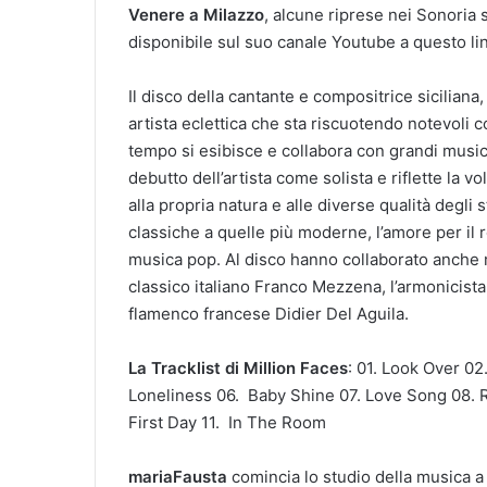
Venere a Milazzo
, alcune riprese nei Sonoria 
disponibile sul suo canale Youtube a questo li
Il disco della cantante e compositrice siciliana,
artista eclettica che sta riscuotendo notevoli c
tempo si esibisce e collabora con grandi musici
debutto dell’artista come solista e riflette la v
alla propria natura e alle diverse qualità degli 
classiche a quelle più moderne, l’amore per il rock
musica pop. Al disco hanno collaborato anche musi
classico italiano Franco Mezzena, l’armonicista 
flamenco francese Didier Del Aguila.
La Tracklist di Million Faces
: 01. Look Over 0
Loneliness 06. Baby Shine 07. Love Song 08.
First Day 11. In The Room
mariaFausta
comincia lo studio della musica a 