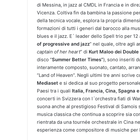
di Messina, in jazz al CMDL in Francia e in di
Vicenza. Coltiva fin da bambina la passione per
della tecnica vocale, esplora la propria dimens
formazioni di tutti i generi dal barocco alla musi
blues e il jazz. E´ leader dello Spell trio per 12
of progressive and jazz
” nel quale, oltre agli
captain of her heart
” di
Kurt Maloo dei Double
disco “
Summer Better Times”
), sono inseriti 
interamente composto, suonato, cantato, arrangi
“Land of Heaven”. Negli ultimi tre anni scrive c
Mediaset
e si dedica al suo progetto persona
Paesi tra i quali
Italia, Francia, Cina, Spagna 
concerti in Svizzera con l´orchestra fiati di Wa
suona anche al prestigioso Festival di Samois
musica classica che continua a scoprire sia c
rientrata da una tournée orchestrale in Cina nel
esperienza come compositore di musiche per l