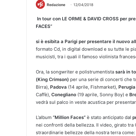
Redazione
12/04/2018
I
n tour con LE ORME & DAVID CROSS
per pre
FACES”
s
i è esibita a Parigi
per presentare il nuovo a
formato Cd, in digital download e su tutte le p
musicisti, tra i quali il famoso violinista fran
Ora, la songwriter e polistrumentista
sarà in 
(King Crimson)
per una serie di concerti che 
Birra),
Padova
(14 aprile, Fishmarket),
Perugia
Caffè),
Conegliano
(19 aprile, Sonny Boy) e
Br
vedrà sul palco in veste acustica per presentare
L’album
“Million Faces”
è stato anticipato dal
p
nei confronti della bellezza. Il video, girato tra
straordinarie bellezze della nostra terra come