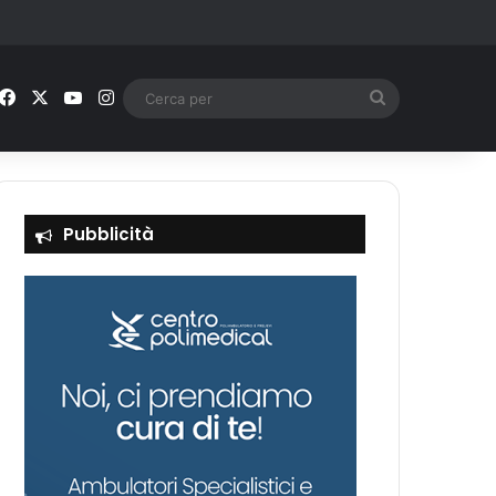
Facebook
X
You Tube
Instagram
Cerca
per
Pubblicità