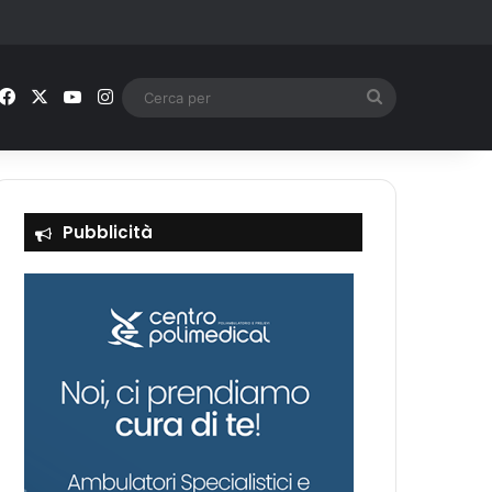
Facebook
X
You Tube
Instagram
Cerca
per
Pubblicità