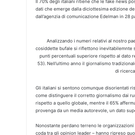
Il 70% degli italiani ritiene che le fake news
dati che emerge dalla diciottesima edizione de
dall’agenzia di comunicazione Edelman in 28 pa
Analizzando i numeri relativi al nostro pae
cosiddette bufale si riflettono inevitabilemnte s
punti percentuali superiore rispetto al dato re
53). Nell’ultimo anno il giornalismo tradiziona
di ricerc
Gli italiani si sentono comunque disorientati r
come distinguere il corretto giornalismo dai ru
rispetto a quello globale, mentre il 65% afferma
provenga da un media autorevole, un dato super
Nonostante perdano terreno le organizzazioni me
coda tra gli opinion leader – hanno ripreso quote