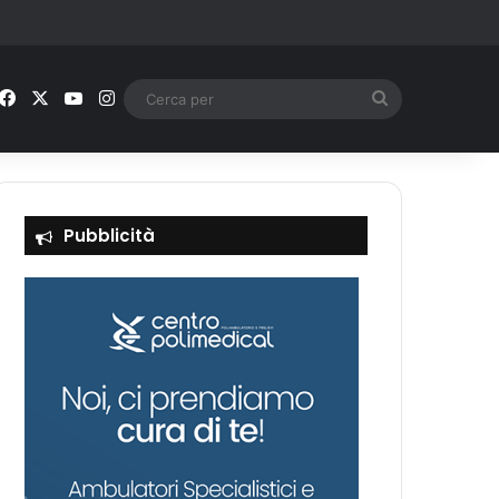
Facebook
X
You Tube
Instagram
Cerca
per
Pubblicità