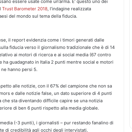
 possano essere usate come un’arma. E’ questo uno dei
l
Trust Barometer 2018
, l’indagine realizzata
esi del mondo sul tema della fiducia.
se, il report evidenzia come i timori generati dalle
ulla fiducia verso il giornalismo tradizionale che è di 14
lativo ai motori di ricerca e ai social media (67 contro
le ha guadagnato in Italia 2 punti mentre social e motori
a ne hanno persi 5.
ispetto alle notizie, con il 67% del campione che non sa
mors e dalle notizie false, un dato superiore di 4 punti
 che sta diventando difficile capire se una notizia
iore di ben 6 punti rispetto alla media globale.
dia (-3 punti), i giornalisti – pur restando fanalino di
 di credibilità agli occhi degli intervistati,