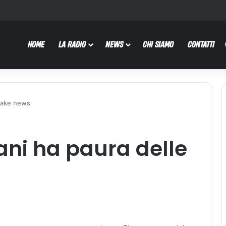
HOME
LA RADIO
NEWS
CHI SIAMO
CONTATTI
e fake news
liani ha paura delle