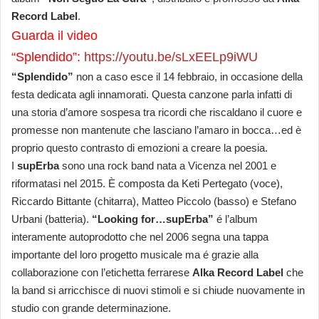
Record Label
.
Guarda il video
“Splendido”:
https://youtu.be/sLxEELp9iWU
“Splendido”
non a caso esce il 14 febbraio, in occasione della
festa dedicata agli innamorati. Questa canzone parla infatti di
una storia d’amore sospesa tra ricordi che riscaldano il cuore e
promesse non mantenute che lasciano l’amaro in bocca…ed è
proprio questo contrasto di emozioni a creare la poesia.
I
supErba
sono una rock band nata a Vicenza nel 2001 e
riformatasi nel 2015. È composta da Keti Pertegato (voce),
Riccardo Bittante (chitarra), Matteo Piccolo (basso) e Stefano
Urbani (batteria).
“Looking for…supErba”
é l’album
interamente autoprodotto che nel 2006 segna una tappa
importante del loro progetto musicale ma é grazie alla
collaborazione con l’etichetta ferrarese
Alka Record Label
che
la band si arricchisce di nuovi stimoli e si chiude nuovamente in
studio con grande determinazione.