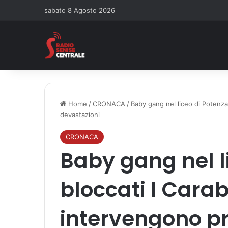
sabato 8 Agosto 2026
Home
/
CRONACA
/
Baby gang nel liceo di Potenza,
devastazioni
CRONACA
Baby gang nel l
bloccati I Carab
intervengono pr