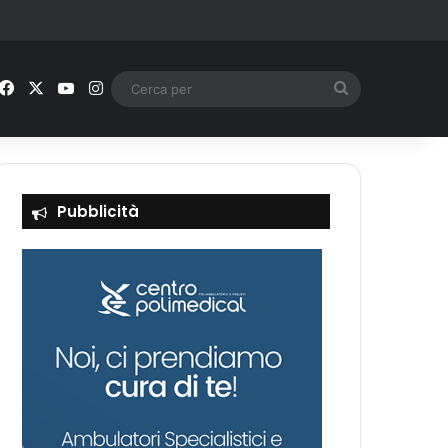
Facebook
X
You Tube
Instagram
Cerca
per
Pubblicità