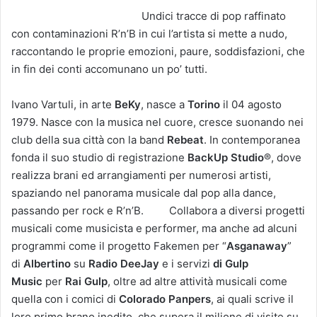
Undici tracce di pop raffinato
con contaminazioni R’n’B in cui l’artista si mette a nudo,
raccontando le proprie emozioni, paure, soddisfazioni, che
in fin dei conti accomunano un po’ tutti.
Ivano Vartuli, in arte
BeKy
, nasce a
Torino
il 04 agosto
1979. Nasce con la musica nel cuore, cresce suonando nei
club della sua città con la band
Rebeat
. In contemporanea
fonda il suo studio di registrazione
BackUp Studio
®, dove
realizza brani ed arrangiamenti per numerosi artisti,
spaziando nel panorama musicale dal pop alla dance,
passando per rock e R’n’B. Collabora a diversi progetti
musicali come musicista e performer, ma anche ad alcuni
programmi come il progetto Fakemen per “
Asganaway
”
di
Albertino
su
Radio DeeJay
e i servizi
di Gulp
Music
per
Rai Gulp
, oltre ad altre attività musicali come
quella con i comici di
Colorado Panpers
, ai quali scrive il
loro primo brano inedito, che supera il milione di visite su