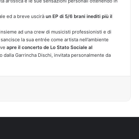
vita artistica e le sue sensazioni personali ottenendo in
ale ed a breve uscirà
un EP di 5/6 brani inediti più il
insieme ad una crew di musicisti professionisti e di
he sancisce la sua entrée come artista nell’ambiente
ve
apre il concerto de Lo Stato Sociale al
to dalla Garrincha Dischi, invitata personalmente da