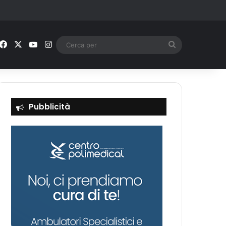
Facebook
X
You Tube
Instagram
Cerca
per
Pubblicità