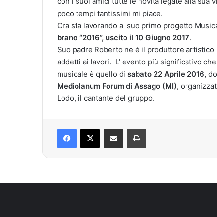
con i suoi amici tutte le novità legate alla sua 
poco tempi tantissimi mi piace.
Ora sta lavorando al suo primo progetto Music
brano “2016”, uscito il 10 Giugno 2017
.
Suo padre Roberto ne è il produttore artistico 
addetti ai lavori. L’ evento più significativo c
musicale è quello di
sabato 22 Aprile 2016,
do
Mediolanum Forum di Assago (MI)
, organizza
Lodo, il cantante del gruppo.
Facebook
X
Condividi via mail
Stampa