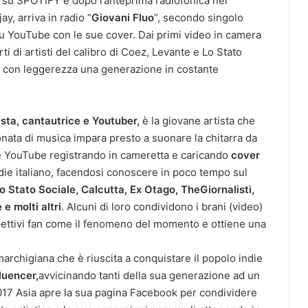
0 su SPOTIFY e dopo l’anteprima radiofonica nel
y, arriva in radio “
Giovani Fluo
”, secondo singolo
su YouTube con le sue cover. Dai primi video in camera
ti di artisti del calibro di Coez, Levante e Lo Stato
a con leggerezza una generazione in costante
sta, cantautrice e Youtuber,
è la giovane artista che
onata di musica impara presto a suonare la chitarra da
ale YouTube registrando in cameretta e caricando
cover
ndie italiano, facendosi conoscere in poco tempo sul
o Stato Sociale, Calcutta, Ex Otago, TheGiornalisti,
e molti altri
. Alcuni di loro condividono i brani (video)
ispettivi fan come il fenomeno del momento e ottiene una
marchigiana che è riuscita a conquistare il popolo indie
luencer,
avvicinando tanti della sua generazione ad un
017 Asia apre la sua pagina Facebook per condividere