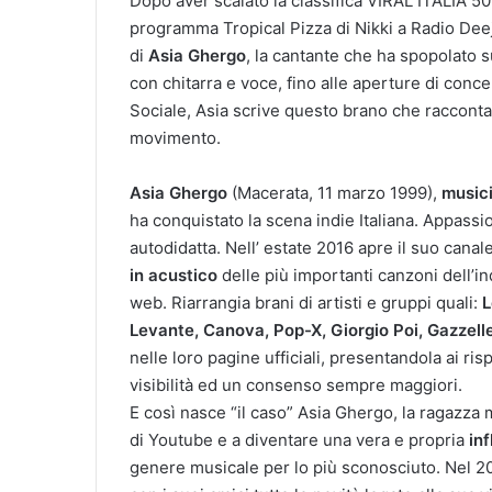
Dopo aver scalato la classifica VIRAL ITALIA 5
programma Tropical Pizza di Nikki a Radio Deeja
di
Asia Ghergo
, la cantante che ha spopolato 
con chitarra e voce, fino alle aperture di concer
Sociale, Asia scrive questo brano che raccont
movimento.
Asia Ghergo
(Macerata, 11 marzo 1999),
musici
ha conquistato la scena indie Italiana. Appassi
autodidatta. Nell’ estate 2016 apre il suo can
in acustico
delle più importanti canzoni dell’i
web. Riarrangia brani di artisti e gruppi quali:
L
Levante, Canova, Pop-X, Giorgio Poi, Gazzelle 
nelle loro pagine ufficiali, presentandola ai r
visibilità ed un consenso sempre maggiori.
E così nasce “il caso” Asia Ghergo, la ragazza 
di Youtube e a diventare una vera e propria
inf
genere musicale per lo più sconosciuto. Nel 2