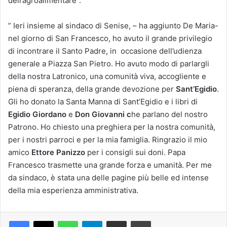
dell’agroalimentare”.
” Ieri insieme al sindaco di Senise, – ha aggiunto De Maria-
nel giorno di San Francesco, ho avuto il grande privilegio
di incontrare il Santo Padre, in occasione dell’udienza
generale a Piazza San Pietro. Ho avuto modo di parlargli
della nostra Latronico, una comunità viva, accogliente e
piena di speranza, della grande devozione per
Sant’Egidio
.
Gli ho donato la Santa Manna di Sant’Egidio e i libri di
Egidio Giordano
e
Don Giovanni c
he parlano del nostro
Patrono. Ho chiesto una preghiera per la nostra comunità,
per i nostri parroci e per la mia famiglia. Ringrazio il mio
amico
Ettore Panizzo
per i consigli sui doni. Papa
Francesco trasmette una grande forza e umanità. Per me
da sindaco, è stata una delle pagine più belle ed intense
della mia esperienza amministrativa.
Facebook
X
WhatsApp
Telegram
Condividi via mail
Stampa