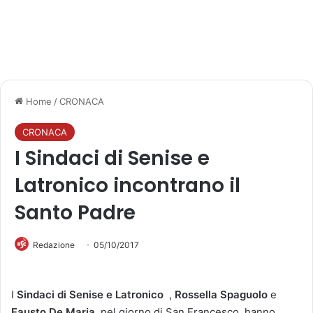
Home
/
CRONACA
CRONACA
I Sindaci di Senise e
Latronico incontrano il
Santo Padre
Redazione
05/10/2017
I
Sindaci di Senise e Latronico
,
Rossella Spaguolo
e
Fausto De Maria
nel giorno di San Francesco, hanno