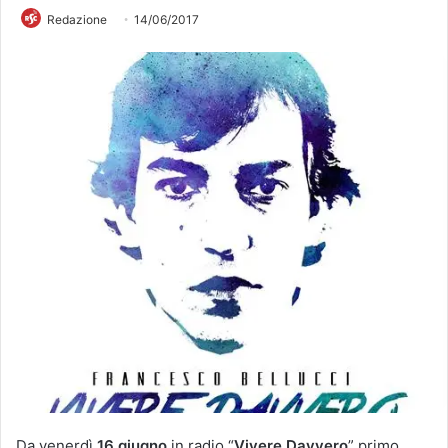
Redazione
14/06/2017
Da venerdì
16 giugno
in radio “
Vivere Davvero
” primo