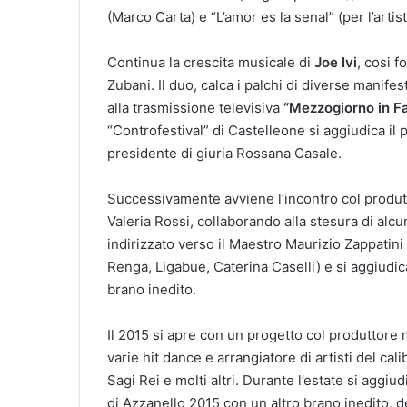
(Marco Carta) e “L’amor es la senal” (per l’arti
Continua la crescita musicale di
Joe Ivi
, cosi f
Zubani. Il duo, calca i palchi di diverse manife
alla trasmissione televisiva
“Mezzogiorno in Fa
“Controfestival” di Castelleone si aggiudica il
presidente di giuria Rossana Casale.
Successivamente avviene l’incontro col produtt
Valeria Rossi, collaborando alla stesura di alc
indirizzato verso il Maestro Maurizio Zappatini 
Renga, Ligabue, Caterina Caselli) e si aggiudic
brano inedito.
Il 2015 si apre con un progetto col produttore 
varie hit dance e arrangiatore di artisti del cal
Sagi Rei e molti altri. Durante l’estate si aggiud
di Azzanello 2015 con un altro brano inedito, d