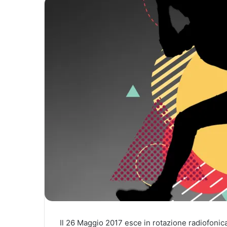
Il 26 Maggio 2017 esce in rotazione radiofonica e