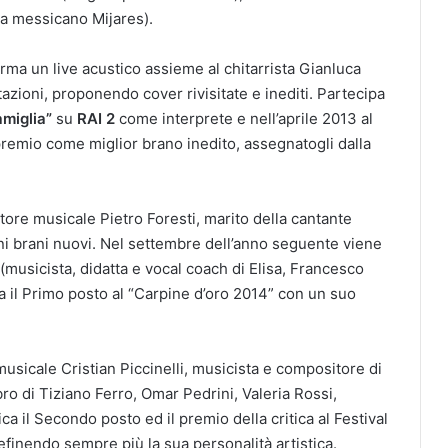
sta messicano Mijares).
orma un live acustico assieme al chitarrista Gianluca
stazioni, proponendo cover rivisitate e inediti. Partecipa
miglia”
su
RAI 2
come interprete e nell’aprile 2013 al
 premio come miglior brano inedito, assegnatogli dalla
ore musicale Pietro Foresti, marito della cantante
uni brani nuovi. Nel settembre dell’anno seguente viene
(musicista, didatta e vocal coach di Elisa, Francesco
a il Primo posto al “Carpine d’oro 2014” con un suo
musicale Cristian Piccinelli, musicista e compositore di
ibro di Tiziano Ferro, Omar Pedrini, Valeria Rossi,
ica il Secondo posto ed il premio della critica al Festival
efinendo sempre più la sua personalità artistica.