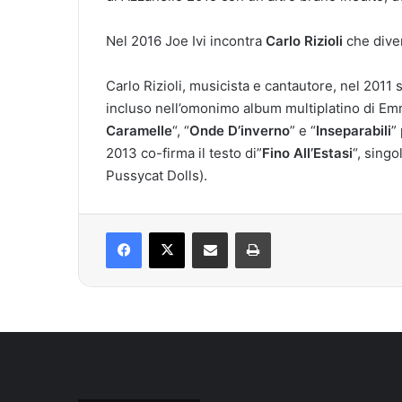
Nel 2016 Joe Ivi incontra
Carlo Rizioli
che diven
Carlo Rizioli, musicista e cantautore, nel 2011
incluso nell’omonimo album multiplatino di E
Caramelle
“, “
Onde D’inverno
” e “
Inseparabili
”
2013 co-firma il testo di”
Fino All’Estasi
“, singo
Pussycat Dolls).
Facebook
X
Condividi via mail
Stampa