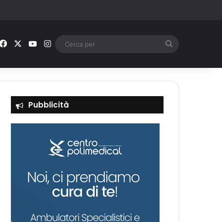
Facebook
X
You Tube
Instagram
Cerca
per
Pubblicità