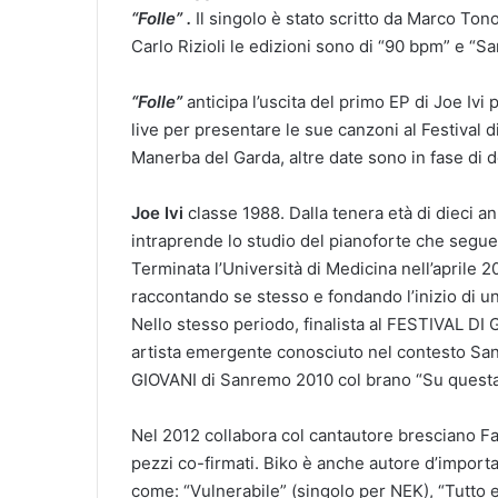
“Folle” .
Il singolo è stato scritto da Marco Tono
Carlo Rizioli le edizioni sono di “90 bpm” e “Sar
“Folle”
anticipa l’uscita del primo EP di Joe Ivi 
live per presentare le sue canzoni al Festival d
Manerba del Garda, altre date sono in fase di de
Joe Ivi
classe 1988. Dalla tenera età di dieci a
intraprende lo studio del pianoforte che segue
Terminata l’Università di Medicina nell’aprile 2
raccontando se stesso e fondando l’inizio di un
Nello stesso periodo, finalista al FESTIVAL DI G
artista emergente conosciuto nel contesto San
GIOVANI di Sanremo 2010 col brano “Su questa
Nel 2012 collabora col cantautore bresciano Fab
pezzi co-firmati. Biko è anche autore d’importan
come: “Vulnerabile” (singolo per NEK), “Tutto e