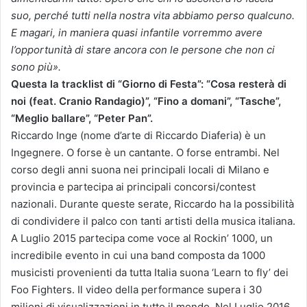
suo, perché tutti nella nostra vita abbiamo perso qualcuno.
E magari, in maniera quasi infantile vorremmo avere
l’opportunità di stare ancora con le persone che non ci
sono più
»
.
Questa la tracklist di “Giorno di Festa”: “Cosa resterà di
noi (feat. Cranio Randagio)”, “Fino a domani”, “Tasche”,
“Meglio ballare”, “Peter Pan”.
Riccardo Inge (nome d’arte di Riccardo Diaferia) è un
Ingegnere. O forse è un cantante. O forse entrambi. Nel
corso degli anni suona nei principali locali di Milano e
provincia e partecipa ai principali concorsi/contest
nazionali. Durante queste serate, Riccardo ha la possibilità
di condividere il palco con tanti artisti della musica italiana.
A Luglio 2015 partecipa come voce al Rockin’ 1000, un
incredibile evento in cui una band composta da 1000
musicisti provenienti da tutta Italia suona ‘Learn to fly’ dei
Foo Fighters. Il video della performance supera i 30
milioni di visualizzazioni in tutto il mondo. Nel Luglio 2016