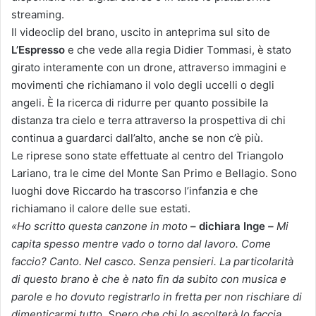
streaming.
Il videoclip del brano, uscito in anteprima sul sito de
L’Espresso
e che vede alla regia Didier Tommasi, è stato
girato interamente con un drone, attraverso immagini e
movimenti che richiamano il volo degli uccelli o degli
angeli. È la ricerca di ridurre per quanto possibile la
distanza tra cielo e terra attraverso la prospettiva di chi
continua a guardarci dall’alto, anche se non c’è più.
Le riprese sono state effettuate al centro del Triangolo
Lariano, tra le cime del Monte San Primo e Bellagio. Sono
luoghi dove Riccardo ha trascorso l’infanzia e che
richiamano il calore delle sue estati.
«
Ho scritto questa canzone in moto
– dichiara Inge
–
Mi
capita spesso mentre vado o torno dal lavoro. Come
faccio? Canto. Nel casco. Senza pensieri. La particolarità
di questo brano è che è nato fin da subito con musica e
parole e ho dovuto registrarlo in fretta per non rischiare di
dimenticarmi tutto. Spero che chi lo ascolterà lo faccia