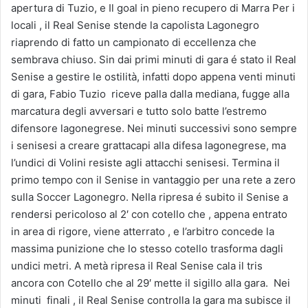
apertura di Tuzio, e Il goal in pieno recupero di Marra Per i
locali , il Real Senise stende la capolista Lagonegro
riaprendo di fatto un campionato di eccellenza che
sembrava chiuso. Sin dai primi minuti di gara é stato il Real
Senise a gestire le ostilità, infatti dopo appena venti minuti
di gara, Fabio Tuzio riceve palla dalla mediana, fugge alla
marcatura degli avversari e tutto solo batte l’estremo
difensore lagonegrese. Nei minuti successivi sono sempre
i senisesi a creare grattacapi alla difesa lagonegrese, ma
l’undici di Volini resiste agli attacchi senisesi. Termina il
primo tempo con il Senise in vantaggio per una rete a zero
sulla Soccer Lagonegro. Nella ripresa é subito il Senise a
rendersi pericoloso al 2′ con cotello che , appena entrato
in area di rigore, viene atterrato , e l’arbitro concede la
massima punizione che lo stesso cotello trasforma dagli
undici metri. A metà ripresa il Real Senise cala il tris
ancora con Cotello che al 29′ mette il sigillo alla gara. Nei
minuti finali , il Real Senise controlla la gara ma subisce il