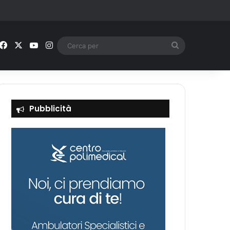
Facebook
X
You Tube
Instagram
Cerca
per
Pubblicità