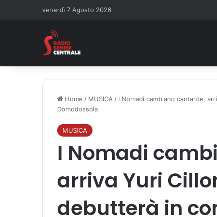
venerdì 7 Agosto 2026
Home
/
MUSICA
/
I Nomadi cambiano cantante, arriv
Domodossola
MUSICA
I Nomadi cambi
arriva Yuri Cillo
debutterà in co