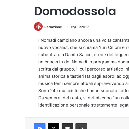
Domodossola
Redazione
02/03/2017
I Nomadi cambiano ancora una volta cantante.
nuovo vocalist, che si chiama Yuri Cilloni e r
subentrato a Danilo Sacco, erede del leggend
un concerto dei Nomadi in programma doman
scritta dal gruppo, il cui percorso artistico 
anima storica e tastierista dagli esordi ad o
musica temi sempre attuali sopravvivendo ai 
Sono 24 i musicisti che hanno suonato sotto
Da sempre, del resto, si definiscono “un colle
identificazione personale strettamente legat
Facebook
X
Condividi via mail
Stampa